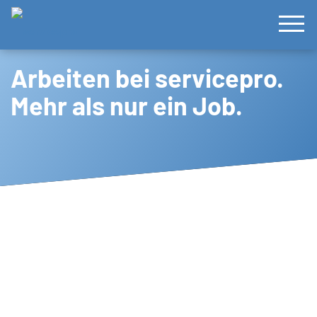
Home
Arbeiten bei servicepro.
Über uns
Mehr als nur ein Job.
Arbeiten
Team
Karriere
Kontakt